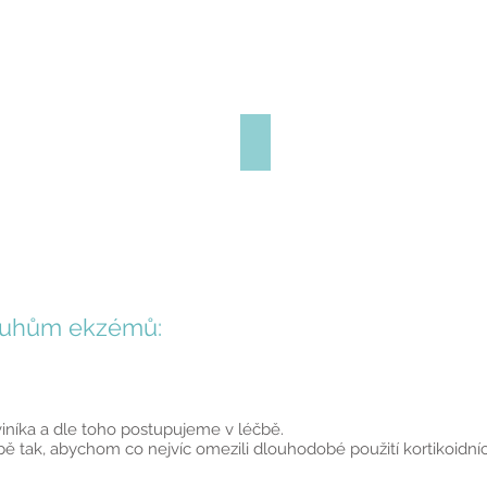
ed léčbou
Po léčbě
druhům ekzémů:
níka a dle toho postupujeme v léčbě.
bě tak, abychom co nejvíc omezili dlouhodobé použití kortikoidní