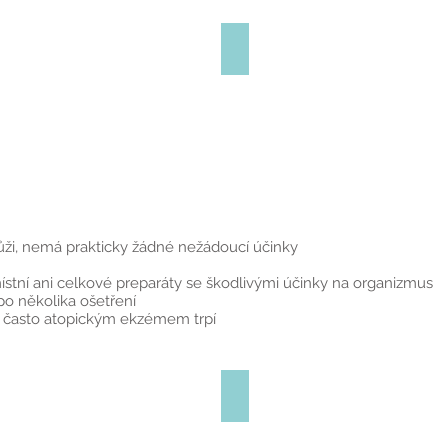
etřením
Po ošetření
ůži, nemá prakticky žádné nežádoucí účinky
stní ani celkové preparáty se škodlivými účinky na organizmus
po několika ošetření
ré často atopickým ekzémem trpí
uky před léčbou
Po léčbě