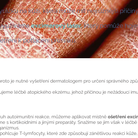
ku na kůži, která může mít nejrůznější příčiny
využíváme
excimerový laser,
který pomůže hojení
etření k potlačení příznaků.
 proto je nutné vyšetření dermatologem pro určení správného způ
ěnujeme léčbě atopického ekzému, jehož příčinou je nežádoucí im
ruh autoimunitní reakce, můžeme aplikovat místně
ošetření exc
s kortikoidními a jinými preparáty. Snažíme se jim však v léčbě
ganizmus.
ohlcuje T-lymfocyty, které zde způsobují zánětlivou reakci kůže