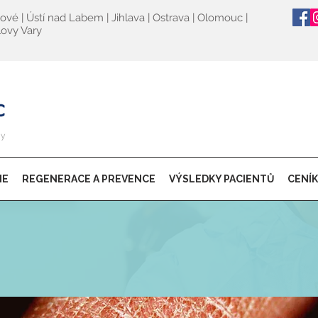
lové | Ústí nad Labem | Jihlava |
Ostrava | Olomouc |
lovy Vary
ny
IE
REGENERACE A PREVENCE
VÝSLEDKY PACIENTŮ
CENÍK