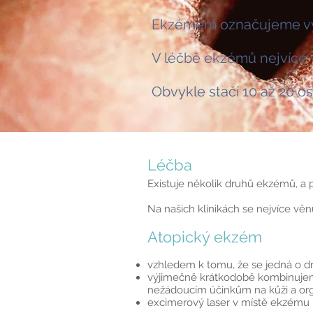
Ekzémem označujeme vyráž
V léčbě ekzémů nejvíce
Obvykle stačí 10 až 20 oš
Léčba
Existuje několik druhů ekzémů, a
Na našich klinikách se nejvíce v
Atopický ekzém
vzhledem k tomu, že se jedná o d
výjimečně krátkodobě kombinujeme 
nežádoucím účinkům na kůži a or
excimerový laser v místě ekzému p