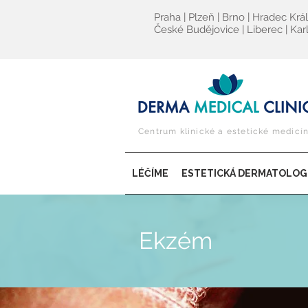
Praha | Plzeň | Brno | Hradec Krá
České Budějovice | Liberec | Kar
Centrum klinické a estetické medicí
LÉČÍME
ESTETICKÁ DERMATOLOG
Ekzém