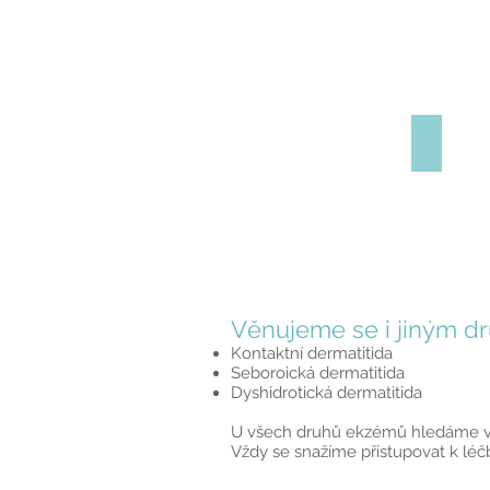
Dlaň př
Věnujeme se i jiným 
Kontaktní dermatitida
Seboroická dermatitida
Dyshidrotická dermatitida
U všech druhů ekzémů hledáme vi
Vždy se snažíme přistupovat k léč