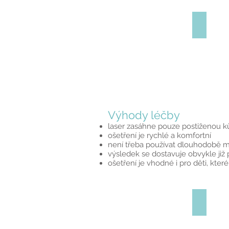
Před oš
Výhody léčby
laser zasáhne pouze postiženou k
ošetření je rychlé a komfortní
není třeba používat dlouhodobě mí
výsledek se dostavuje obvykle již 
ošetření je vhodné i pro děti, kte
Hřbet r