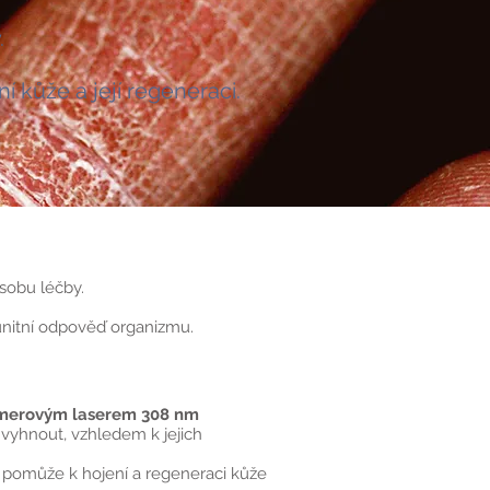
.
 kůže a její regeneraci.
sobu léčby.
unitní odpověď organizmu.
imerovým laserem 308 nm
 vyhnout, vzhledem k jejich
, pomůže k hojení a regeneraci kůže